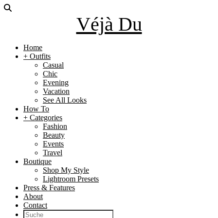
Véjà Du
Home
+ Outfits
Casual
Chic
Evening
Vacation
See All Looks
How To
+ Categories
Fashion
Beauty
Events
Travel
Boutique
Shop My Style
Lightroom Presets
Press & Features
About
Contact