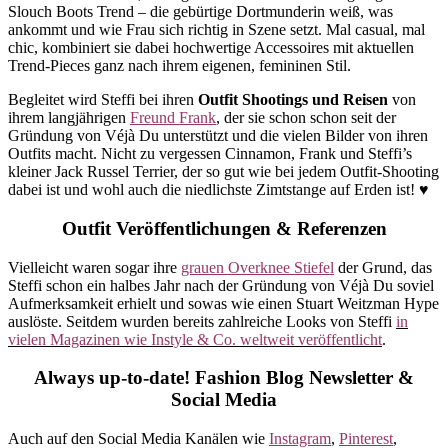
Slouch Boots Trend – die gebürtige Dortmunderin weiß, was
ankommt und wie Frau sich richtig in Szene setzt. Mal casual, mal
chic, kombiniert sie dabei hochwertige Accessoires mit aktuellen
Trend-Pieces ganz nach ihrem eigenen, femininen Stil.
Begleitet wird Steffi bei ihren
Outfit Shootings und Reisen
von
ihrem langjährigen
Freund Frank
, der sie schon schon seit der
Gründung von Véjà Du unterstützt und die vielen Bilder von ihren
Outfits macht. Nicht zu vergessen Cinnamon, Frank und Steffi’s
kleiner Jack Russel Terrier, der so gut wie bei jedem Outfit-Shooting
dabei ist und wohl auch die niedlichste Zimtstange auf Erden ist! ♥
Outfit Veröffentlichungen & Referenzen
Vielleicht waren sogar ihre
grauen Overknee Stiefel
der Grund, das
Steffi schon ein halbes Jahr nach der Gründung von Véjà Du soviel
Aufmerksamkeit erhielt und sowas wie einen Stuart Weitzman Hype
auslöste. Seitdem wurden bereits zahlreiche Looks von Steffi
in
vielen Magazinen wie Instyle & Co. weltweit veröffentlicht
.
Always up-to-date! Fashion Blog Newsletter &
Social Media
Auch auf den Social Media Kanälen wie
Instagram
,
Pinterest
,