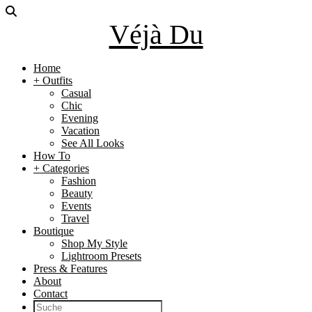
Véjà Du
Home
+ Outfits
Casual
Chic
Evening
Vacation
See All Looks
How To
+ Categories
Fashion
Beauty
Events
Travel
Boutique
Shop My Style
Lightroom Presets
Press & Features
About
Contact