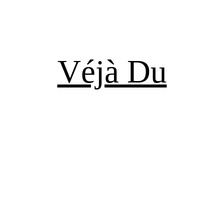
Véjà Du