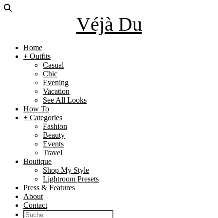
Véjà Du
Home
+ Outfits
Casual
Chic
Evening
Vacation
See All Looks
How To
+ Categories
Fashion
Beauty
Events
Travel
Boutique
Shop My Style
Lightroom Presets
Press & Features
About
Contact