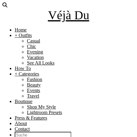
Véjà Du
Home
+ Outfits
Casual
Chic
Evening
Vacation
See All Looks
How To
+ Categories
Fashion
Beauty
Events
Travel
Boutique
Shop My Style
Lightroom Presets
Press & Features
About
Contact