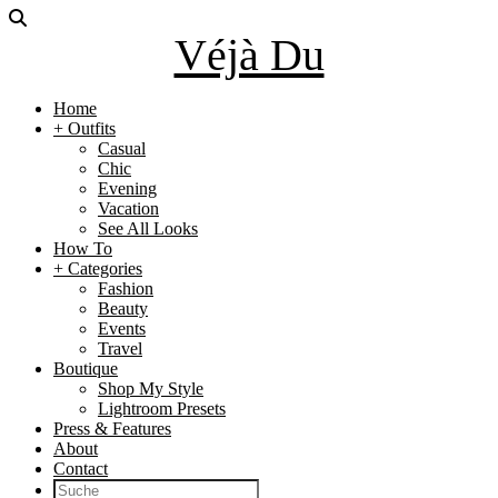
Véjà Du
Home
+ Outfits
Casual
Chic
Evening
Vacation
See All Looks
How To
+ Categories
Fashion
Beauty
Events
Travel
Boutique
Shop My Style
Lightroom Presets
Press & Features
About
Contact