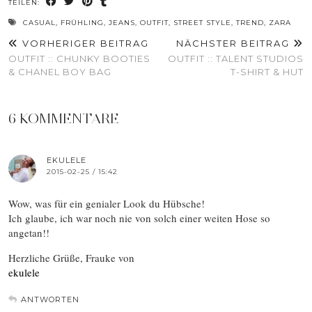
TEILEN:
CASUAL
,
FRÜHLING
,
JEANS
,
OUTFIT
,
STREET STYLE
,
TREND
,
ZARA
VORHERIGER BEITRAG
NÄCHSTER BEITRAG
OUTFIT :: CHUNKY BOOTIES
OUTFIT :: TALENT STUDIOS
& CHANEL BOY BAG
T-SHIRT & HUT
6 KOMMENTARE
EKULELE
2015-02-25 / 15:42
Wow, was für ein genialer Look du Hübsche!
Ich glaube, ich war noch nie von solch einer weiten Hose so
angetan!!
Herzliche Grüße, Frauke von
ekulele
ANTWORTEN