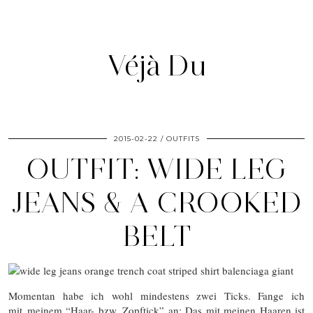
Véjà Du
2015-02-22
OUTFITS
OUTFIT: WIDE LEG
JEANS & A CROOKED
BELT
Momentan habe ich wohl mindestens zwei Ticks. Fange ich
mit meinem “Haar- bzw. Zopftick” an: Das mit meinen Haaren ist