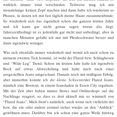
wirklich immer total verschieden. Teilweise mag ich mir
monatelange keinen Zopf machen und dann habe ich wiederum so
Phasen, in denen ich mir fast täglich meine Haare zusammenbinde.
So wiederholt sich das eigentlich schon die ganzen letzten Jahre
und ich kann gar nicht genau sagen woran das liegt.
Jahreszeitbedingt ist es jedenfalls gar nicht mal unbedingt, aber in
manchen Monaten gefalle ich mir mit Pferdeschwanz besser und
dann irgendwie weniger.
Was sich ebenfalls immer wiederholt und womit ich auch schon zu
meinem zweiten Tick komme, ist wohl der Flared bzw. Schlaghosen
und “Wide Leg” Trend. Schon im letzten Jahr hatte ich irgendwie
Bock auf etwas Abwechslung und hatte mich nach einer
ausgestellten Jeans umgeschaut. Damals noch mit mäßigem Erfolg,
aber immerhin konnte ich
die kleine Schwester
der Flared Jeans,
nämlich eine Bootcut, in einem Jeansladen in Essen City ergattern.
Mit der Zeit aber haben immer Stores und Onlineshops auf die
Nachfrage reagiert, so dass es dort aktuell nur so wimmelt von
“Flared Jeans”. Mich freut’s natürlich, auch wenn sich vielleicht der
bzw. die ein oder andere erstmal sicher wieder an den “Anblick”
gewöhnen muss. Darüber bin ich schon eine ganze Weile hinweg