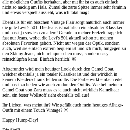
alle möglichen Outfits herhalten, aber mit ihr ist es auch einfach
nicht so nackig am Hals. Zumal die zarte Spitze immer sehr feminin
und etwas verspielt aussieht, was ich total mag!
Ebenfalls für ein bisschen Vintage Flair sorgt natürlich auch immer
die gute Levi’s 501. Die Jeans ist natürlich ein absoluter Klassiker
und passt ja sowieso zu allem! Gerade in meiner Freizeit trage ich
fast nur Jeans, wobei die Levi’s 501 aktuell schon zu meinen
absoluten Favoriten gehört. Nicht nur wegen der Optik, sondern
auch, weil sie einfach extrem bequem ist und ich mich, hingegen zu
den Skinny Jeans, nicht reinquetschen muss, sondern easy
reinschlüpfen kann! Einfach herrlich! 😀
Abgerundet wird mein heutiger Look durch den Camel Coat,
welcher ebenfalls ja ein totaler Klassiker ist und der wirklich in
keinem Kleiderschrank fehlen sollte. Die Farbe wirkt einfach edel
und passt zu hellen wie auch zu dunklen Outfits. Wie bei meinem
Camel Coat von Zara muss es ja auch nicht wirklich Kamelhaar
sein, ein fester Wollstoff sieht ebenfalls toll aus!
Ihr Lieben, was meint ihr? Wie gefällt euch mein heutiges Alltags-
Outfit mit einem Touch Vintage? 🙂
Happy Hump-Day!
Die Steffi