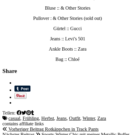
Bluse :: & Other Stories
Pullover : & Other Stories (sold out)
Gürtel :: Gucci
Jeans :: Levi’s 501
Ankle Boots :: Zara
Bag :: Chloé
Share
Teilen:
casual
,
Frühling
,
Herbst
,
Jeans
,
Outfit
,
Winter
,
Zara
contains affiliate links
Vorheriger Beitrag
Rotkäppchen in Track Pants
Nächster Beitrag
Sporty Winter Chic mit meiner Metallic Puffer