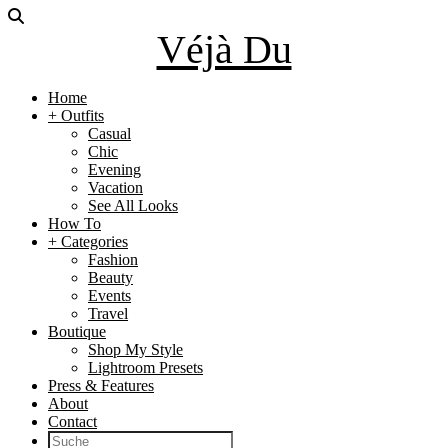
Véjà Du
Home
+ Outfits
Casual
Chic
Evening
Vacation
See All Looks
How To
+ Categories
Fashion
Beauty
Events
Travel
Boutique
Shop My Style
Lightroom Presets
Press & Features
About
Contact