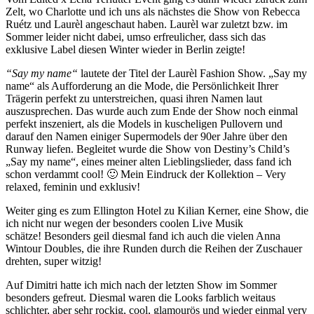
Zelt, wo Charlotte und ich uns als nächstes die Show von Rebecca
Ruétz und Laurèl angeschaut haben. Laurèl war zuletzt bzw. im
Sommer leider nicht dabei, umso erfreulicher, dass sich das
exklusive Label diesen Winter wieder in Berlin zeigte!
“Say my name“
lautete der Titel der Laurèl Fashion Show. „Say my
name“ als Aufforderung an die Mode, die Persönlichkeit Ihrer
Trägerin perfekt zu unterstreichen, quasi ihren Namen laut
auszusprechen. Das wurde auch zum Ende der Show noch einmal
perfekt inszeniert, als die Models in kuscheligen Pullovern und
darauf den Namen einiger Supermodels der 90er Jahre über den
Runway liefen. Begleitet wurde die Show von Destiny’s Child’s
„Say my name“, eines meiner alten Lieblingslieder, dass fand ich
schon verdammt cool! 🙂 Mein Eindruck der Kollektion – Very
relaxed, feminin und exklusiv!
Weiter ging es zum Ellington Hotel zu Kilian Kerner, eine Show, die
ich nicht nur wegen der besonders coolen Live Musik
schätze! Besonders geil diesmal fand ich auch die vielen Anna
Wintour Doubles, die ihre Runden durch die Reihen der Zuschauer
drehten, super witzig!
Auf Dimitri hatte ich mich nach der letzten Show im Sommer
besonders gefreut. Diesmal waren die Looks farblich weitaus
schlichter, aber sehr rockig, cool, glamourös und wieder einmal very