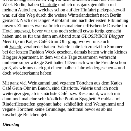
Week Berlin, haben
Charlotte
und ich uns ganz gemütlich mit
meinem Autochen, welches schon auf der Hinfahrt pickepackevoll
war, auf den Weg durch die weisse Winterlandschaft nach Berlin
gemacht. Nach der langen Autofahrt und nach der ersten Erkundung
unseres Zimmers war natürlich erstmal eine erfrischende Dusche im
Hotel angesagt, bevor wir uns noch schnell etwas fertig gemacht
haben und es für uns dann am Abend zum
GLOSSYBOX Blogger
Meet-Up
im Katjes Café Grün-Ohr ging, wo wir uns auch
mit
Valerie
verabredet hatten. Valerie hatte ich zuletzt im Sommer
bei der letzten Fashion Week gesehen, damals hatten wir ein kleines
Blogger Apartment, in dem wir die Tage zusammen verbracht
und eine super witzige Zeit hatten! Demnach war die Freude schon
groß, als wir uns nach gut einem halben Jahr wiedergesehen – und
doch wiedererkannt haben!
Mit ganz viel Weingummi und veganen Törtchen aus dem Katjes
Café Grün-Ohr im Bauch, sind Charlotte, Valerie und ich noch
weitergezogen, ab ins nächste Café bzw. Restaurant, wo ich mir
dann nochmal eine sehr köstliche Portion Spaghetti Arrabiata mit
Rinderfiletstreifen gegönnt habe, schließlich sind Weingummi und
vegane Törtchen keine Grundlage, nichtmal bevor es ab ins
kuschelige Bettchen geht.
Dienstag