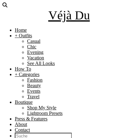
Véjà Du
Home
+ Outfits
Casual
Chic
Evening
Vacation
See All Looks
How To
+ Categories
Fashion
Beauty
Events
Travel
Boutique
Shop My Style
Lightroom Presets
Press & Features
About
Contact