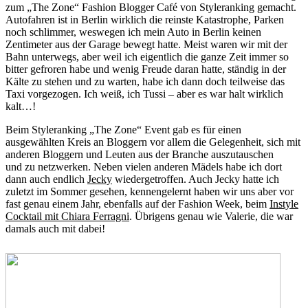
zum „The Zone“ Fashion Blogger Café von Styleranking gemacht.
Autofahren ist in Berlin wirklich die reinste Katastrophe, Parken
noch schlimmer, weswegen ich mein Auto in Berlin keinen
Zentimeter aus der Garage bewegt hatte. Meist waren wir mit der
Bahn unterwegs, aber weil ich eigentlich die ganze Zeit immer so
bitter gefroren habe und wenig Freude daran hatte, ständig in der
Kälte zu stehen und zu warten, habe ich dann doch teilweise das
Taxi vorgezogen. Ich weiß, ich Tussi – aber es war halt wirklich
kalt…!
Beim Styleranking „The Zone“ Event gab es für einen
ausgewählten Kreis an Bloggern vor allem die Gelegenheit, sich mit
anderen Bloggern und Leuten aus der Branche auszutauschen
und zu netzwerken. Neben vielen anderen Mädels habe ich dort
dann auch endlich
Jecky
wiedergetroffen. Auch Jecky hatte ich
zuletzt im Sommer gesehen, kennengelernt haben wir uns aber vor
fast genau einem Jahr, ebenfalls auf der Fashion Week, beim
Instyle
Cocktail mit Chiara Ferragni
. Übrigens genau wie Valerie, die war
damals auch mit dabei!