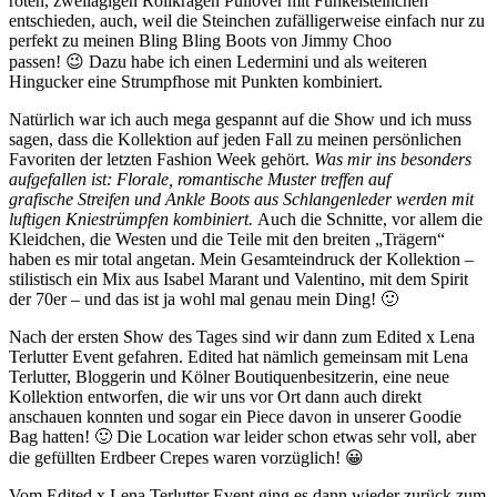
roten, zweilagigen Rollkragen Pullover mit Funkelsteinchen
entschieden, auch, weil die Steinchen zufälligerweise einfach nur zu
perfekt zu meinen Bling Bling Boots von Jimmy Choo
passen! 😉 Dazu habe ich einen Ledermini und als weiteren
Hingucker eine Strumpfhose mit Punkten kombiniert.
Natürlich war ich auch mega gespannt auf die Show und ich muss
sagen, dass die Kollektion auf jeden Fall zu meinen persönlichen
Favoriten der letzten Fashion Week gehört.
Was mir ins besonders
aufgefallen ist:
Florale, romantische Muster treffen auf
grafische Streifen und Ankle Boots aus Schlangenleder werden mit
luftigen Kniestrümpfen kombiniert.
Auch die Schnitte, vor allem die
Kleidchen, die Westen und die Teile mit den breiten „Trägern“
haben es mir total angetan. Mein Gesamteindruck der Kollektion –
stilistisch ein Mix aus Isabel Marant und Valentino, mit dem Spirit
der 70er – und das ist ja wohl mal genau mein Ding! 🙂
Nach der ersten Show des Tages sind wir dann zum Edited x Lena
Terlutter Event gefahren. Edited hat nämlich gemeinsam mit Lena
Terlutter, Bloggerin und Kölner Boutiquenbesitzerin, eine neue
Kollektion entworfen, die wir uns vor Ort dann auch direkt
anschauen konnten und sogar ein Piece davon in unserer Goodie
Bag hatten! 🙂 Die Location war leider schon etwas sehr voll, aber
die gefüllten Erdbeer Crepes waren vorzüglich! 😀
Vom Edited x Lena Terlutter Event ging es dann wieder zurück zum