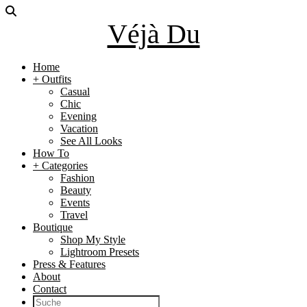
Véjà Du
Home
+ Outfits
Casual
Chic
Evening
Vacation
See All Looks
How To
+ Categories
Fashion
Beauty
Events
Travel
Boutique
Shop My Style
Lightroom Presets
Press & Features
About
Contact