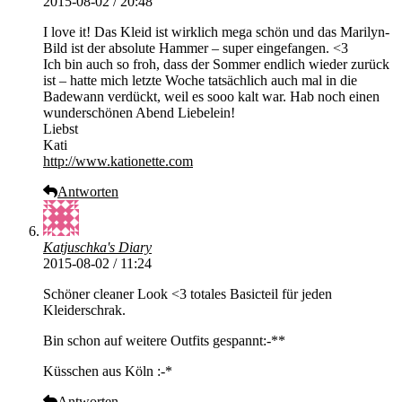
2015-08-02 / 20:48
I love it! Das Kleid ist wirklich mega schön und das Marilyn-
Bild ist der absolute Hammer – super eingefangen. <3
Ich bin auch so froh, dass der Sommer endlich wieder zurück
ist – hatte mich letzte Woche tatsächlich auch mal in die
Badewann verdückt, weil es sooo kalt war. Hab noch einen
wunderschönen Abend Liebelein!
Liebst
Kati
http://www.kationette.com
Antworten
Katjuschka's Diary
2015-08-02 / 11:24
Schöner cleaner Look <3 totales Basicteil für jeden
Kleiderschrak.
Bin schon auf weitere Outfits gespannt:-**
Küsschen aus Köln :-*
Antworten