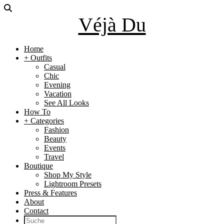
Véjà Du
Home
+ Outfits
Casual
Chic
Evening
Vacation
See All Looks
How To
+ Categories
Fashion
Beauty
Events
Travel
Boutique
Shop My Style
Lightroom Presets
Press & Features
About
Contact