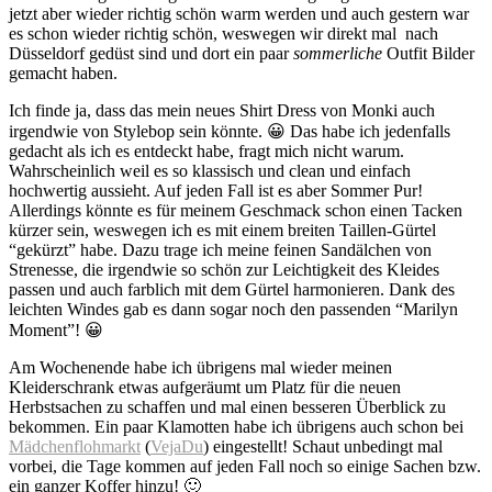
jetzt aber wieder richtig schön warm werden und auch gestern war
es schon wieder richtig schön, weswegen wir direkt mal nach
Düsseldorf gedüst sind und dort ein paar
sommerliche
Outfit Bilder
gemacht haben.
Ich finde ja, dass das mein neues Shirt Dress von Monki auch
irgendwie von Stylebop sein könnte. 😀 Das habe ich jedenfalls
gedacht als ich es entdeckt habe, fragt mich nicht warum.
Wahrscheinlich weil es so klassisch und clean und einfach
hochwertig aussieht. Auf jeden Fall ist es aber Sommer Pur!
Allerdings könnte es für meinem Geschmack schon einen Tacken
kürzer sein, weswegen ich es mit einem breiten Taillen-Gürtel
“gekürzt” habe. Dazu trage ich meine feinen Sandälchen von
Strenesse, die irgendwie so schön zur Leichtigkeit des Kleides
passen und auch farblich mit dem Gürtel harmonieren. Dank des
leichten Windes gab es dann sogar noch den passenden “Marilyn
Moment”! 😀
Am Wochenende habe ich übrigens mal wieder meinen
Kleiderschrank etwas aufgeräumt um Platz für die neuen
Herbstsachen zu schaffen und mal einen besseren Überblick zu
bekommen. Ein paar Klamotten habe ich übrigens auch schon bei
Mädchenflohmarkt
(
VejaDu
) eingestellt! Schaut unbedingt mal
vorbei, die Tage kommen auf jeden Fall noch so einige Sachen bzw.
ein ganzer Koffer hinzu! 🙂