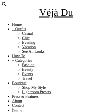
Véjà Du
Home
+ Outfits
Casual
Chic
Evening
Vacation
See All Looks
How To
+ Categories
Fashion
Beauty
Events
Travel
Boutique
Shop My Style
Lightroom Presets
Press & Features
About
Contact