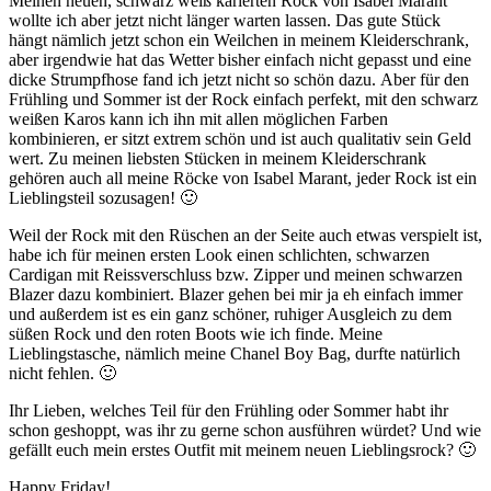
Meinen neuen, schwarz weiß karierten Rock von Isabel Marant
wollte ich aber jetzt nicht länger warten lassen. Das gute Stück
hängt nämlich jetzt schon ein Weilchen in meinem Kleiderschrank,
aber irgendwie hat das Wetter bisher einfach nicht gepasst und eine
dicke Strumpfhose fand ich jetzt nicht so schön dazu. Aber für den
Frühling und Sommer ist der Rock einfach perfekt, mit den schwarz
weißen Karos kann ich ihn mit allen möglichen Farben
kombinieren, er sitzt extrem schön und ist auch qualitativ sein Geld
wert. Zu meinen liebsten Stücken in meinem Kleiderschrank
gehören auch all meine Röcke von Isabel Marant, jeder Rock ist ein
Lieblingsteil sozusagen! 🙂
Weil der Rock mit den Rüschen an der Seite auch etwas verspielt ist,
habe ich für meinen ersten Look einen schlichten, schwarzen
Cardigan mit Reissverschluss bzw. Zipper und meinen schwarzen
Blazer dazu kombiniert. Blazer gehen bei mir ja eh einfach immer
und außerdem ist es ein ganz schöner, ruhiger Ausgleich zu dem
süßen Rock und den roten Boots wie ich finde. Meine
Lieblingstasche, nämlich meine Chanel Boy Bag, durfte natürlich
nicht fehlen. 🙂
Ihr Lieben, welches Teil für den Frühling oder Sommer habt ihr
schon geshoppt, was ihr zu gerne schon ausführen würdet? Und wie
gefällt euch mein erstes Outfit mit meinem neuen Lieblingsrock? 🙂
Happy Friday!