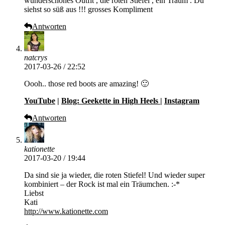
wunderschönes Outfit , die roten Stiefel , ein Traum . Du
siehst so süß aus !!! grosses Kompliment
Antworten
natcrys
2017-03-26 / 22:52
Oooh.. those red boots are amazing! 🙂
YouTube
|
Blog: Geekette in High Heels
|
Instagram
Antworten
kationette
2017-03-20 / 19:44
Da sind sie ja wieder, die roten Stiefel! Und wieder super
kombiniert – der Rock ist mal ein Träumchen. :-*
Liebst
Kati
http://www.kationette.com