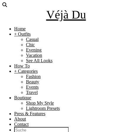
Véjà Du
Home
+ Outfits
Casual
Chic
Evening
Vacation
See All Looks
How To
+ Categories
Fashion
Beauty
Events
Travel
Boutique
Shop My Style
Lightroom Presets
Press & Features
About
Contact