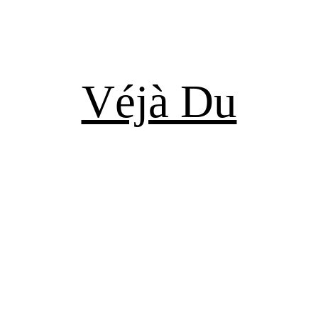
Véjà Du