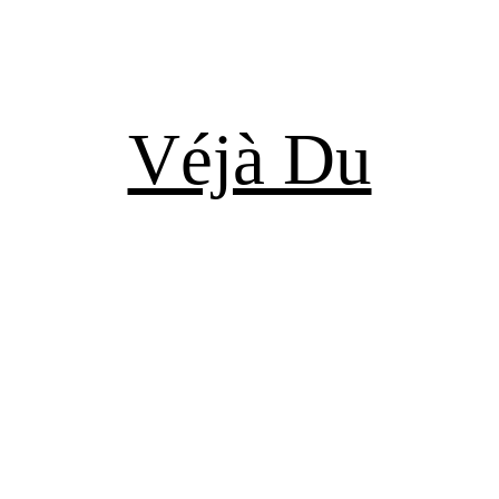
Véjà Du